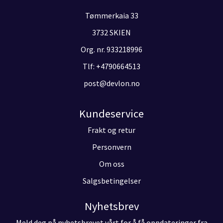
Tømmerkaia 33
3732 SKIEN
Org. nr. 933218996
Tlf:
+4790664513
post@devlon.no
Kundeservice
Frakt og retur
Personvern
Om oss
Salgsbetingelser
Nyhetsbrev
Meld deg på nyhetsbrevet vårt for å få oppdateringer fra