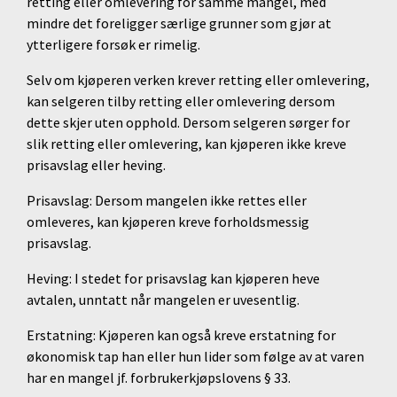
retting eller omlevering for samme mangel, med
mindre det foreligger særlige grunner som gjør at
ytterligere forsøk er rimelig.
Selv om kjøperen verken krever retting eller omlevering,
kan selgeren tilby retting eller omlevering dersom
dette skjer uten opphold. Dersom selgeren sørger for
slik retting eller omlevering, kan kjøperen ikke kreve
prisavslag eller heving.
Prisavslag: Dersom mangelen ikke rettes eller
omleveres, kan kjøperen kreve forholdsmessig
prisavslag.
Heving: I stedet for prisavslag kan kjøperen heve
avtalen, unntatt når mangelen er uvesentlig.
Erstatning: Kjøperen kan også kreve erstatning for
økonomisk tap han eller hun lider som følge av at varen
har en mangel jf. forbrukerkjøpslovens § 33.