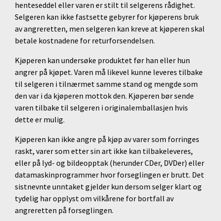
henteseddel eller varen er stilt til selgerens rådighet.
Selgeren kan ikke fastsette gebyrer for kjøperens bruk
av angreretten, men selgeren kan kreve at kjøperen skal
betale kostnadene for returforsendelsen.
Kjøperen kan undersøke produktet før han eller hun
angrer på kjøpet. Varen må likevel kunne leveres tilbake
til selgeren i tilnærmet samme stand og mengde som
den var i da kjøperen mottok den. Kjøperen bør sende
varen tilbake til selgeren i originalemballasjen hvis
dette er mulig.
Kjøperen kan ikke angre på kjøp av varer som forringes
raskt, varer som etter sin art ikke kan tilbakeleveres,
eller på lyd- og bildeopptak (herunder CDer, DVDer) eller
datamaskinprogrammer hvor forseglingen er brutt. Det
sistnevnte unntaket gjelder kun dersom selger klart og
tydelig har opplyst om vilkårene for bortfall av
angreretten på forseglingen.