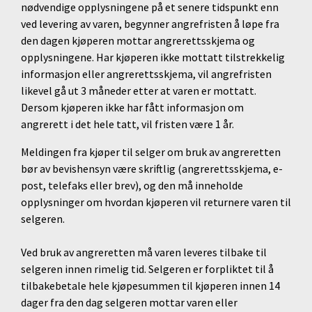
nødvendige opplysningene på et senere tidspunkt enn
ved levering av varen, begynner angrefristen å løpe fra
den dagen kjøperen mottar angrerettsskjema og
opplysningene. Har kjøperen ikke mottatt tilstrekkelig
informasjon eller angrerettsskjema, vil angrefristen
likevel gå ut 3 måneder etter at varen er mottatt.
Dersom kjøperen ikke har fått informasjon om
angrerett i det hele tatt, vil fristen være 1 år.
Meldingen fra kjøper til selger om bruk av angreretten
bør av bevishensyn være skriftlig (angrerettsskjema, e-
post, telefaks eller brev), og den må inneholde
opplysninger om hvordan kjøperen vil returnere varen til
selgeren.
Ved bruk av angreretten må varen leveres tilbake til
selgeren innen rimelig tid. Selgeren er forpliktet til å
tilbakebetale hele kjøpesummen til kjøperen innen 14
dager fra den dag selgeren mottar varen eller