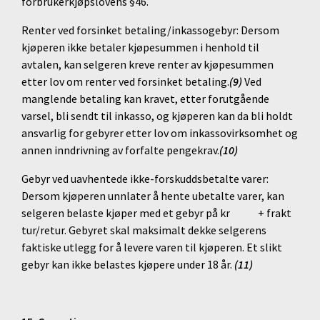
forbrukerkjøpslovens §46.
Renter ved forsinket betaling/inkassogebyr: Dersom
kjøperen ikke betaler kjøpesummen i henhold til
avtalen, kan selgeren kreve renter av kjøpesummen
etter lov om renter ved forsinket betaling.
(9)
Ved
manglende betaling kan kravet, etter forutgående
varsel, bli sendt til inkasso, og kjøperen kan da bli holdt
ansvarlig for gebyrer etter lov om inkassovirksomhet og
annen inndrivning av forfalte pengekrav.
(10)
Gebyr ved uavhentede ikke-forskuddsbetalte varer:
Dersom kjøperen unnlater å hente ubetalte varer, kan
selgeren belaste kjøper med et gebyr på kr + frakt
tur/retur. Gebyret skal maksimalt dekke selgerens
faktiske utlegg for å levere varen til kjøperen. Et slikt
gebyr kan ikke belastes kjøpere under 18 år.
(11)