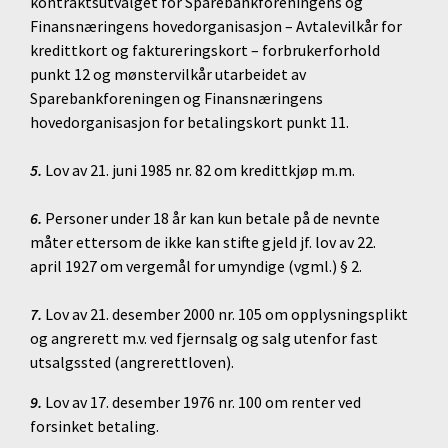
kontraktsutvalget for Sparebankforeningens og
Finansnæringens hovedorganisasjon – Avtalevilkår for
kredittkort og faktureringskort – forbrukerforhold
punkt 12 og mønstervilkår utarbeidet av
Sparebankforeningen og Finansnæringens
hovedorganisasjon for betalingskort punkt 11.
5.
Lov av 21. juni 1985 nr. 82 om kredittkjøp m.m.
6.
Personer under 18 år kan kun betale på de nevnte
måter ettersom de ikke kan stifte gjeld jf. lov av 22.
april 1927 om vergemål for umyndige (vgml.) § 2.
7.
Lov av 21. desember 2000 nr. 105 om opplysningsplikt
og angrerett m.v. ved fjernsalg og salg utenfor fast
utsalgssted (angrerettloven).
9.
Lov av 17. desember 1976 nr. 100 om renter ved
forsinket betaling.